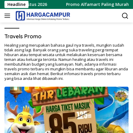
Langsung
– 15 Agustus 2026
Headline
Promo Alfamart Paling Murah Sejaga
ke
konten
Travels Promo
Healing yang merupakan bahasa gaul nya travels, mungkin sudah
tidak asing lagi. Banyak orang yang suka traveling pergi tempat
hiburan atau tempat wisata untuk melakukan keseruan bersama
teman atau keluarga tercinta. Namun healing atau travels ini
membutuhkan budget yang luamayan. Nah, adanya informasi
travels promo terbaru ini mungkin bisa membantu agar liburan anda
semakin asik dan hemat. Berikut infomasi travels promo terbaru
yang bisa anda lihat dibawah ini.