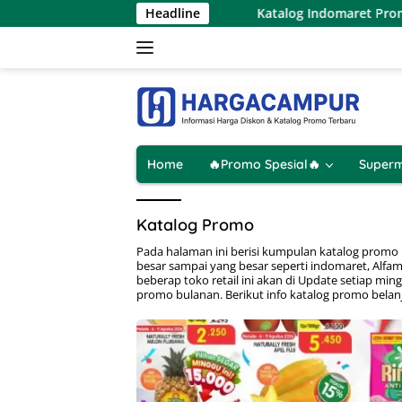
Langsung
ru 6 – 12 Agustus 2026
Headline
Katalog Indomaret Promo Terbaru
ke
konten
Home
🔥Promo Spesial🔥
Superm
Katalog Promo
Pada halaman ini berisi kumpulan katalog promo be
besar sampai yang besar seperti indomaret, Alfam
beberap toko retail ini akan di Update setiap min
promo bulanan. Berikut info katalog promo belanja