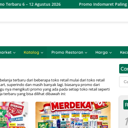
 6 – 12 Agustus 2026
Promo Indomaret Paling Murah Ter
arket
Katalog
Promo Restoran
Harga
Kec
Ca
Cari
lanja terbaru dari beberapa toko retail mulai dari toko retail
art, superindo dan masih banyak lagi. biasanya promo dari
untu
ggu nya mengikuti promo yang ada pada setiap toko retail seperti
 terbaru yang bisa dilihat dibawah ini:
R
1