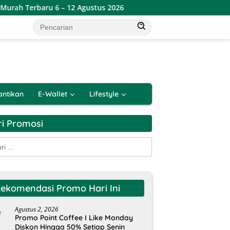
baru 6 – 12 Agustus 2026
Promo Indomaret Hemat Banget
antikan
E-Wallet
Lifestyle
ri Promosi
k:
ekomendasi Promo Hari Ini
Agustus 2, 2026
Promo Point Coffee I Like Monday
Diskon Hingga 50% Setiap Senin