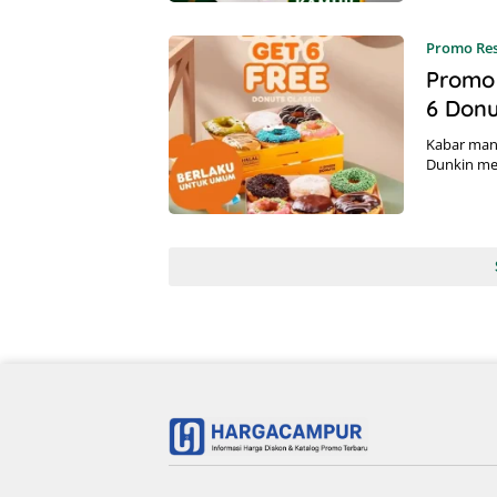
Promo Re
Promo 
6 Donu
Kabar mani
Dunkin me