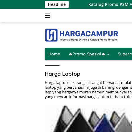
Langsung
 Agustus 2026 Hanya 1 Hari
Headline
Katalog Promo PSM Alfamart 
ke
konten
Home
🔥Promo Spesial🔥
Superm
Harga Laptop
Harga laptop sekarang ini sangat bervariasi mula
laptop yang bervariasi ini juga di barengi dengan
latp yang harganya murah namun mempunyai spes
yang mencari informasi harga laptop terbaru tuk 