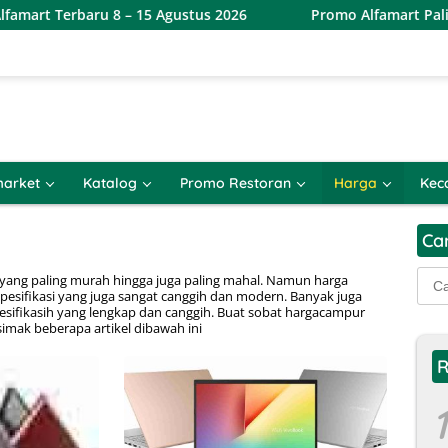
Terbaru 8 – 15 Agustus 2026
Promo Alfamart Paling Mura
arket
Katalog
Promo Restoran
Harga
Kec
Ca
Cari
i yang paling murah hingga juga paling mahal. Namun harga
 spesifikasi yang juga sangat canggih dan modern. Banyak juga
untu
ifikasih yang lengkap dan canggih. Buat sobat hargacampur
simak beberapa artikel dibawah ini
R
1