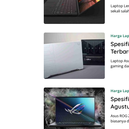
Laptop Le
sekali sal
Harga La
Spesif
Terbar
Laptop As
gaming da
Harga La
Spesif
Agust
Asus ROG 
biasanya 