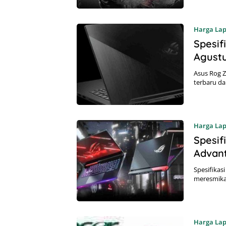
Harga La
Spesif
Agust
Asus Rog Z
terbaru d
Harga La
Spesif
Advant
Spesifikas
meresmika
Harga La