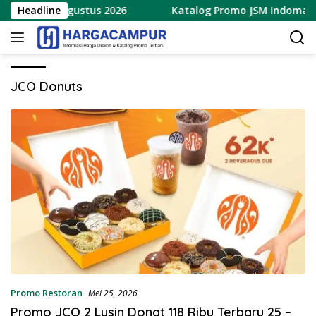
Langsung
ru 7 – 9 Agustus 2026
Headline
Katalog Promo JSM Indomaret Te
ke
konten
JCO Donuts
Promo Restoran
Mei 25, 2026
Promo JCO 2 Lusin Donat 118 Ribu Terbaru 25 –