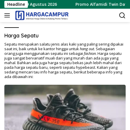
Langsung
baru 8 – 9 Agustus 2026
Headline
Promo Alfamidi Twin Date 8.
ke
konten
Harga Sepatu
Sepatu merupakan salatu jenis alas kaki yang paling sering dipakai
saat ini, baik untuk ke kantor hingga untuk
hang out.
Sebagaian
orang juga menggunakan sepatu ini sebagai
fashion
. Harga sepatu
juga sangat bervariatif muali dari yang murah dan ada juga yang
mahal. Bahkan ada juga harga sepatu bekas jauh lebih mahal dari
pada harga sepatu baru, seperti sepatu hypebeast. Kalian yang
sedang mencari tau info harga sepatu, berikut beberapa info yang
ada dibawah ini: