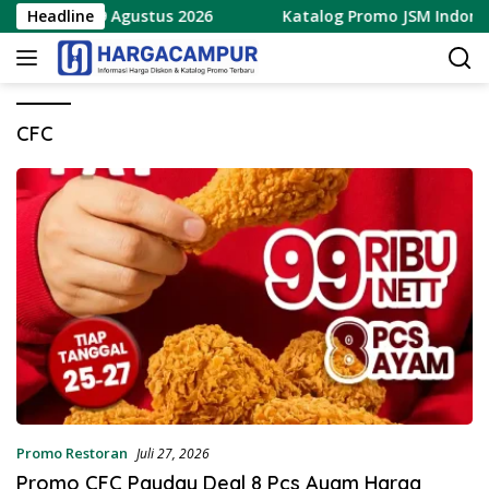
Langsung
baru 7 – 9 Agustus 2026
Headline
Katalog Promo JSM Indomaret 
ke
konten
CFC
Promo Restoran
Juli 27, 2026
Promo CFC Payday Deal 8 Pcs Ayam Harga