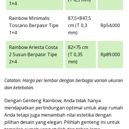
1×4
Rainbow Minimalis
87,5×847,5
Toscano Berpasir Tipe
cm (T 0,3
Rp54.000
1×4
mm)
Rainbow Ariesta Costa
82×75 cm
2 Susun Berpasir Tipe
(T 0,35
Rp89.000
2×4
mm)
Catatan: Harga per lembar dengan berbagai varian ukuran
dan ketebalan.
Dengan Genteng Rainbow, Anda tidak hanya
mendapatkan perlindungan optimal untuk atap rumah
Anda tetapi juga menambah nilai estetika dengan
pilihan desain yang elegan. Pilihlah genteng ini untuk