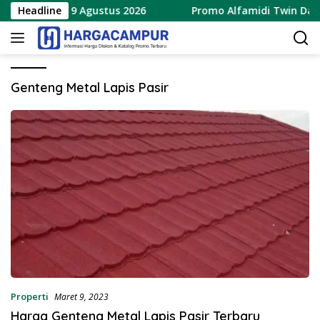
Langsung
erbaru 8 – 9 Agustus 2026
Headline
Promo Alfamidi Twin Date 8
ke
konten
Genteng Metal Lapis Pasir
Properti
Maret 9, 2023
Harga Genteng Metal Lapis Pasir Terbaru