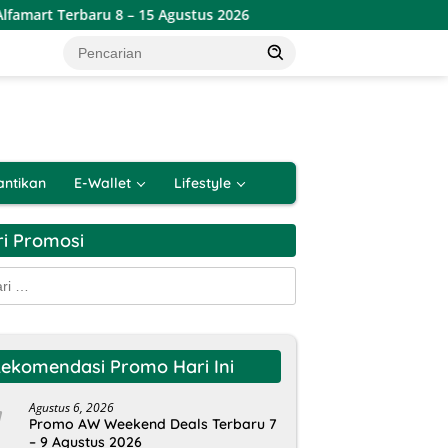
8 – 15 Agustus 2026
Promo Alfamart Paling Murah Sejaga
antikan
E-Wallet
Lifestyle
ri Promosi
k:
ekomendasi Promo Hari Ini
Agustus 6, 2026
Promo AW Weekend Deals Terbaru 7
– 9 Agustus 2026