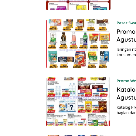
Pasar Sw
Promo 
Agustu
Jaringan r
konsumen 
Promo We
Katalo
Agust
Katalog P
bagian dar