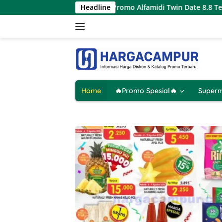
Langsung
tus 2026
Promo Alfamidi Twin Date 8.8 Terbaru 8 Agustus
Headline
ke
konten
Home
🔥Promo Spesial🔥
Superm