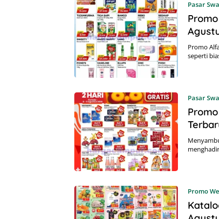
Pasar Sw
Promo 
Agust
Promo Alfa
seperti bi
Pasar Sw
Promo 
Terbar
Menyambut
menghadir
Promo We
Katalo
Agust