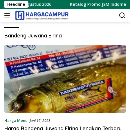
Langsung
aru 7 – 9 Agustus 2026
Headline
Katalog Promo JSM Indomaret T
ke
konten
Bandeng Juwana Elrina
Harga Menu
Juni 15, 2023
Harga Bandeng Juwana Elrina Lengkap Terbaru