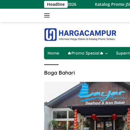
Langsung
rmart Terbaru 7 – 9 Agustus 2026
Headline
Katalog Promo JSM In
ke
konten
Home
🔥Promo Spesial🔥
Superm
Boga Bahari