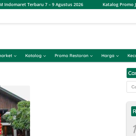
domaret Terbaru 7 – 9 Agustus 2026
Katalog Promo JSM A
arket
Katalog
Promo Restoran
Harga
Kec
Ca
Cari
untu
R
1