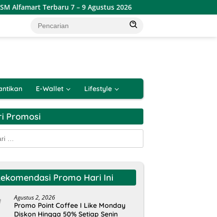
lfamart Terbaru 7 – 9 Agustus 2026
Katalog Promo JSM A
antikan
E-Wallet
Lifestyle
ri Promosi
k:
ekomendasi Promo Hari Ini
Agustus 2, 2026
Promo Point Coffee I Like Monday
Diskon Hingga 50% Setiap Senin