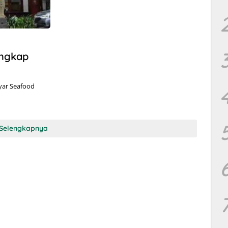
engkap
yar Seafood
Selengkapnya