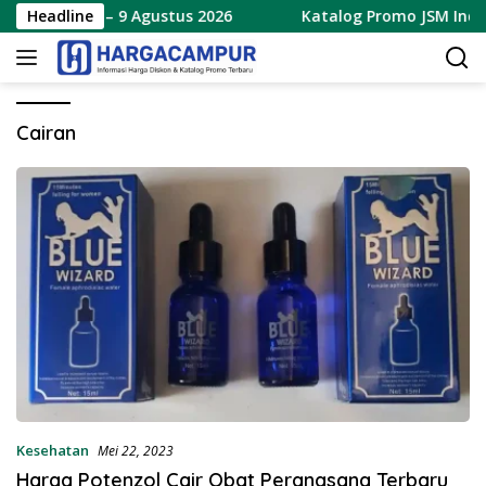
Langsung
Terbaru 7 – 9 Agustus 2026
Headline
Katalog Promo JSM Indoma
ke
konten
Cairan
Kesehatan
Mei 22, 2023
Harga Potenzol Cair Obat Perangsang Terbaru