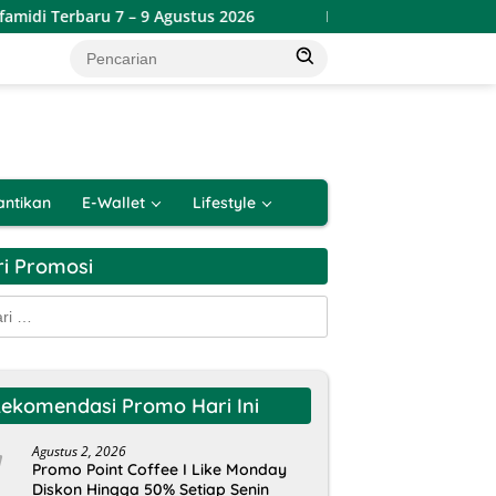
di Terbaru 7 – 9 Agustus 2026
Promo Toserba Yogya Week
antikan
E-Wallet
Lifestyle
ri Promosi
k:
ekomendasi Promo Hari Ini
Agustus 2, 2026
Promo Point Coffee I Like Monday
Diskon Hingga 50% Setiap Senin