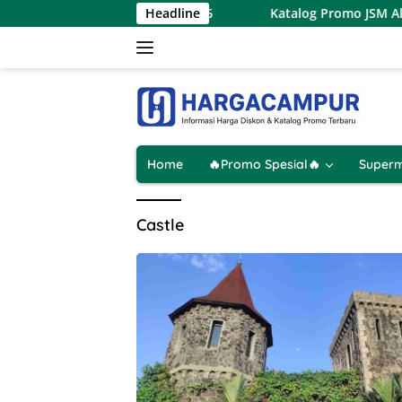
Langsung
et Terbaru 7 – 9 Agustus 2026
Headline
Katalog Promo JSM Alfama
ke
konten
Home
🔥Promo Spesial🔥
Superm
Castle