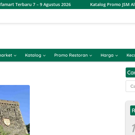
rt Terbaru 7 – 9 Agustus 2026
Katalog Promo JSM Alfami
arket
Katalog
Promo Restoran
Harga
Kec
Ca
Cari
untu
R
1