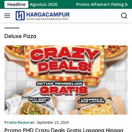
Langsung
baru 8 – 15 Agustus 2026
Headline
Promo Alfamart Paling Murah
ke
konten
Deluxe Pizza
Promo Restoran
September 23, 2024
Promo PHD Crazy Deals Gratis Lasagna Hingga