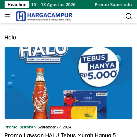
Langsung
y Terbaru 10 – 13 Agustus 2026
Headline
Promo Superindo Wee
ke
konten
Halu
Promo Restoran
September 17, 2024
Promo Lawson HALU Tebus Murah Hanya 5