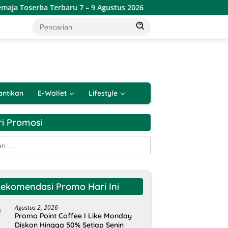
Toserba Terbaru 7 – 9 Agustus 2026
Promo Lotte Grosir
antikan
E-Wallet
Lifestyle
ri Promosi
k:
ekomendasi Promo Hari Ini
Agustus 2, 2026
Promo Point Coffee I Like Monday
Diskon Hingga 50% Setiap Senin