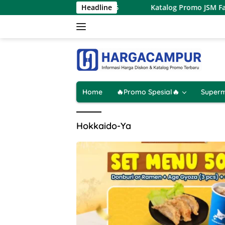
Langsung
o Terbaru 7 – 9 Agustus 2026
Headline
Katalog Promo JSM Family
ke
konten
Home
🔥Promo Spesial🔥
Superm
Hokkaido-Ya