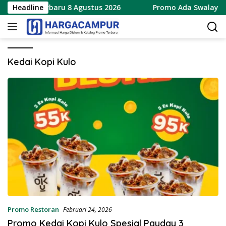
Langsung
ial 8.8 Terbaru 8 Agustus 2026
Headline
Promo Ada Swalayan W
ke
konten
Kedai Kopi Kulo
Promo Restoran
Februari 24, 2026
Promo Kedai Kopi Kulo Spesial Payday 3