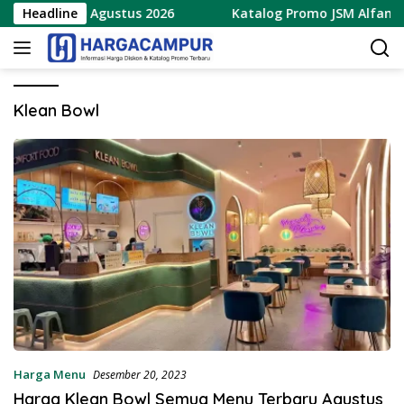
Langsung
rbaru 7 – 9 Agustus 2026
Headline
Katalog Promo JSM Alfamidi 
ke
konten
Klean Bowl
Harga Menu
Desember 20, 2023
Harga Klean Bowl Semua Menu Terbaru Agustus