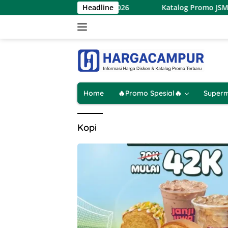
Langsung
et Terbaru 7 – 9 Agustus 2026
Headline
Katalog Promo JSM Alfama
ke
konten
Home
🔥Promo Spesial🔥
Superm
Kopi