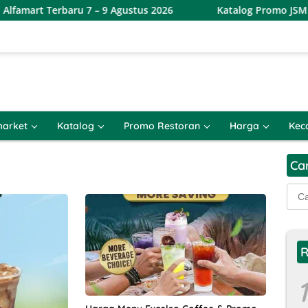
rt Terbaru 7 – 9 Agustus 2026
Katalog Promo JSM Alfami
arket
Katalog
Promo Restoran
Harga
Kec
Ca
Cari
untu
R
1