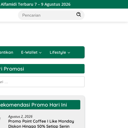
di Terbaru 7 – 9 Agustus 2026
Promo Toserba Yogya Week
antikan
E-Wallet
Lifestyle
ri Promosi
k:
ekomendasi Promo Hari Ini
Agustus 2, 2026
Promo Point Coffee I Like Monday
Diskon Hingga 50% Setiap Senin