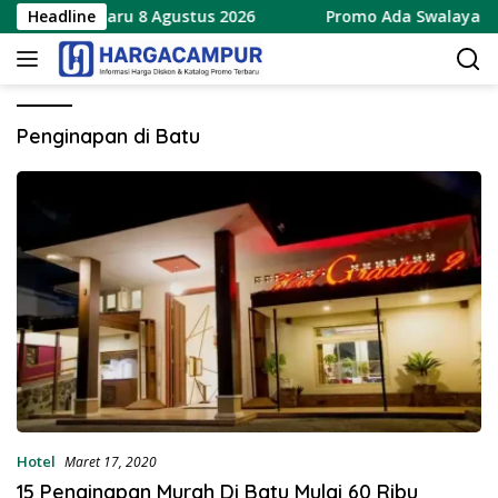
Langsung
al 8.8 Terbaru 8 Agustus 2026
Headline
Promo Ada Swalayan We
ke
konten
Penginapan di Batu
Hotel
Maret 17, 2020
15 Penginapan Murah Di Batu Mulai 60 Ribu