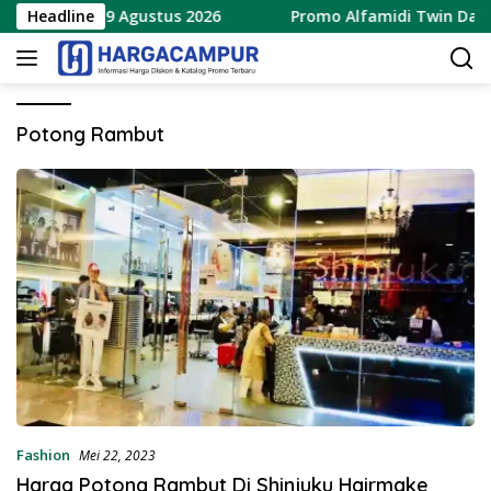
Langsung
erbaru 8 – 9 Agustus 2026
Headline
Promo Alfamidi Twin Date 8
ke
konten
Potong Rambut
Fashion
Mei 22, 2023
Harga Potong Rambut Di Shinjuku Hairmake