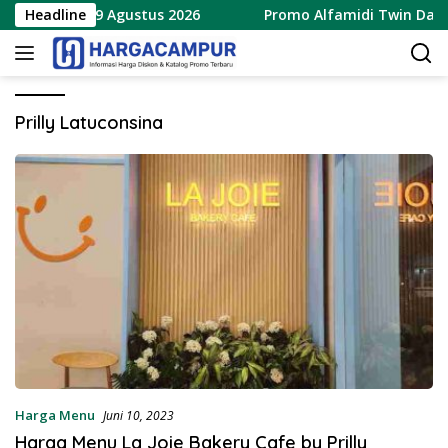
Langsung
rbaru 8 – 9 Agustus 2026
Headline
Promo Alfamidi Twin Date 8.
ke
konten
Prilly Latuconsina
Harga Menu
Juni 10, 2023
Harga Menu La Joie Bakery Cafe by Prilly