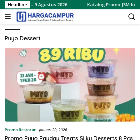
Langsung
 Terbaru 7 – 9 Agustus 2026
Headline
Katalog Promo JSM Indoma
ke
konten
Puyo Dessert
Promo Restoran
Januari 20, 2026
Promo Puyo Payday Treats Silky Desserts 8 Pcs