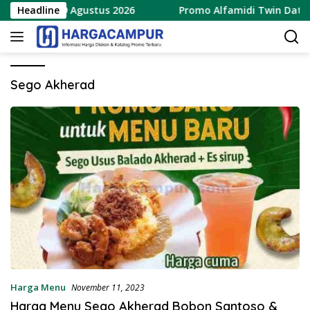
Langsung
rbaru 8 – 9 Agustus 2026
Headline
Promo Alfamidi Twin Date 8.
ke
konten
Sego Akherad
Harga Menu
November 11, 2023
Harga Menu Sego Akherad Bobon Santoso &