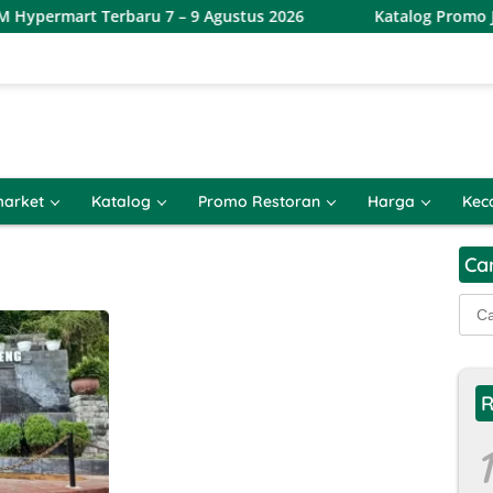
permart Terbaru 7 – 9 Agustus 2026
Katalog Promo JSM 
arket
Katalog
Promo Restoran
Harga
Kec
Ca
Cari
untu
R
1