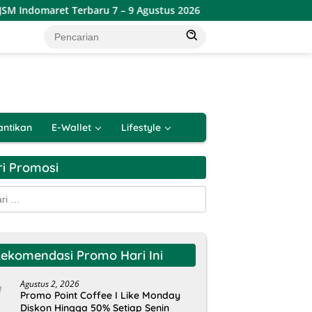
Indomaret Terbaru 7 – 9 Agustus 2026
Katalog Promo JSM
antikan
E-Wallet
Lifestyle
ri Promosi
k:
ekomendasi Promo Hari Ini
Agustus 2, 2026
Promo Point Coffee I Like Monday
Diskon Hingga 50% Setiap Senin