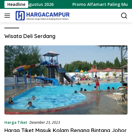
Langsung
ru 8 – 15 Agustus 2026
Headline
Promo Alfamart Paling Murah S
ke
konten
Wisata Deli Serdang
Harga Tiket
Desember 23, 2023
Harga Tiket Masuk Kolam Renang Bintang Johor