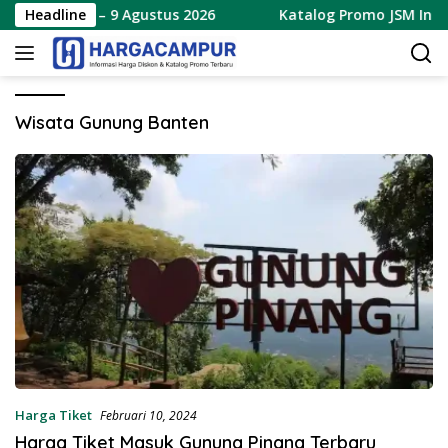
Langsung
 Terbaru 7 – 9 Agustus 2026
Headline
Katalog Promo JSM Indoma
ke
konten
Wisata Gunung Banten
Harga Tiket
Februari 10, 2024
Harga Tiket Masuk Gunung Pinang Terbaru