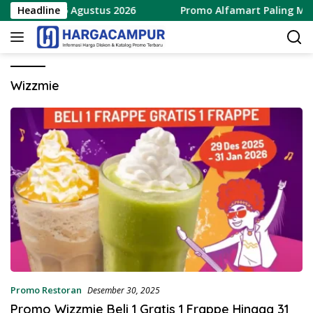
Langsung
baru 8 – 15 Agustus 2026
Headline
Promo Alfamart Paling Murah
ke
konten
Wizzmie
Promo Restoran
Desember 30, 2025
Promo Wizzmie Beli 1 Gratis 1 Frappe Hingga 31