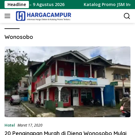
Langsung
 Terbaru 7 – 9 Agustus 2026
Headline
Katalog Promo JSM Indoma
ke
konten
Wonosobo
Hotel
Maret 17, 2020
20 Penginapan Murah di Dieng Wonosobo Mulai