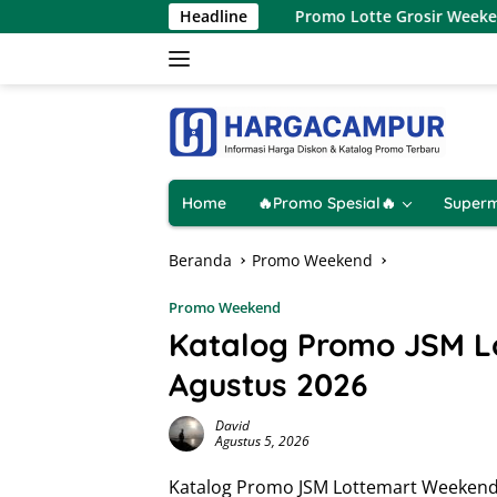
Langsung
Agustus 2026
Promo Lotte Grosir Weekend Terbaru 6 – 9 
Headline
ke
konten
Home
🔥Promo Spesial🔥
Superm
Beranda
Promo Weekend
Promo Weekend
Katalog Promo JSM L
Agustus 2026
David
Agustus 5, 2026
Katalog Promo JSM Lottemart Weekend 