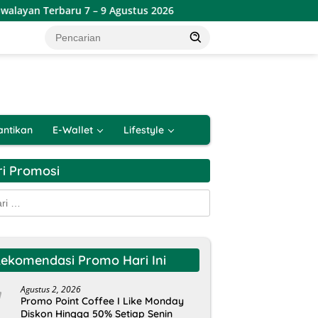
 – 9 Agustus 2026
Promo Greensmart Weekend Terbaru 7
antikan
E-Wallet
Lifestyle
ri Promosi
k:
ekomendasi Promo Hari Ini
Agustus 2, 2026
Promo Point Coffee I Like Monday
Diskon Hingga 50% Setiap Senin