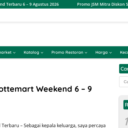
Agustus 2026
Promo JSM Mitra Diskon Swalayan Terbaru 7
arket
Katalog
Promo Restoran
Harga
Kec
Ca
Cari
untu
ottemart Weekend 6 – 9
R
1
Terbaru – Sebagai kepala keluarga, saya percaya