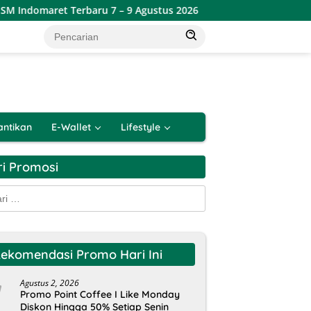
domaret Terbaru 7 – 9 Agustus 2026
Katalog Promo JSM A
antikan
E-Wallet
Lifestyle
ri Promosi
k:
ekomendasi Promo Hari Ini
Agustus 2, 2026
Promo Point Coffee I Like Monday
Diskon Hingga 50% Setiap Senin