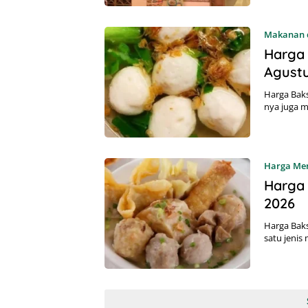
Makanan 
Harga
Agust
Harga Baks
nya juga m
Harga Me
Harga 
2026
Harga Bak
satu jeni