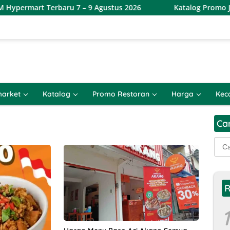
rmart Terbaru 7 – 9 Agustus 2026
Katalog Promo JSM In
arket
Katalog
Promo Restoran
Harga
Kec
Ca
Cari
untu
R
1