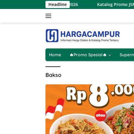
Langsung
indo Terbaru 7 – 9 Agustus 2026
Headline
Katalog Promo JSM Hype
ke
konten
Home
🔥Promo Spesial🔥
Superm
Bakso