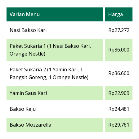
Varian Menu
Harga
Nasi Bakso Kari
Rp27.272
Paket Sukaria 1 (1 Nasi Bakso Kari,
Rp36.000
Orange Nestle)
Paket Sukaria 2 (1 Yamin Kari, 1
Rp36.600
Pangsit Goreng, 1 Orange Nestle)
Yamin Saus Kari
Rp22.909
Bakso Keju
Rp24.481
Bakso Mozzarella
Rp29.761