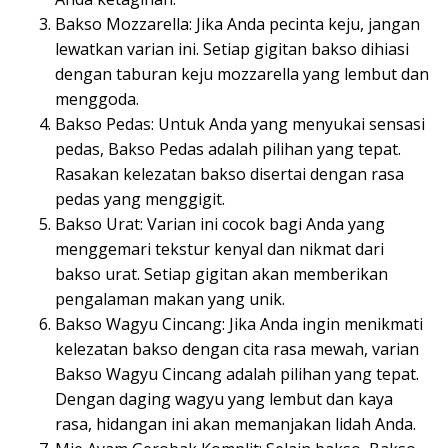
Bakso Mozzarella: Jika Anda pecinta keju, jangan
lewatkan varian ini. Setiap gigitan bakso dihiasi
dengan taburan keju mozzarella yang lembut dan
menggoda.
Bakso Pedas: Untuk Anda yang menyukai sensasi
pedas, Bakso Pedas adalah pilihan yang tepat.
Rasakan kelezatan bakso disertai dengan rasa
pedas yang menggigit.
Bakso Urat: Varian ini cocok bagi Anda yang
menggemari tekstur kenyal dan nikmat dari
bakso urat. Setiap gigitan akan memberikan
pengalaman makan yang unik.
Bakso Wagyu Cincang: Jika Anda ingin menikmati
kelezatan bakso dengan cita rasa mewah, varian
Bakso Wagyu Cincang adalah pilihan yang tepat.
Dengan daging wagyu yang lembut dan kaya
rasa, hidangan ini akan memanjakan lidah Anda.