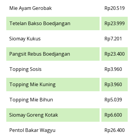
Mie Ayam Gerobak
Rp20.519
Tetelan Bakso Boedjangan
Rp23.999
Siomay Kukus
Rp7.201
Pangsit Rebus Boedjangan
Rp23.400
Topping Sosis
Rp3.960
Topping Mie Kuning
Rp3.960
Topping Mie Bihun
Rp5.039
Siomay Goreng Kotak
Rp6.600
Pentol Bakar Wagyu
Rp26.400