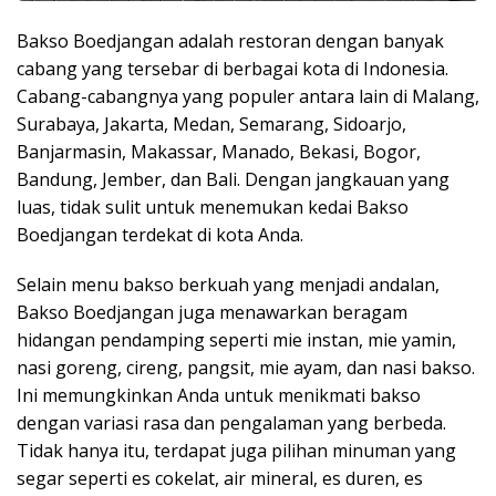
Bakso Boedjangan adalah restoran dengan banyak
cabang yang tersebar di berbagai kota di Indonesia.
Cabang-cabangnya yang populer antara lain di Malang,
Surabaya, Jakarta, Medan, Semarang, Sidoarjo,
Banjarmasin, Makassar, Manado, Bekasi, Bogor,
Bandung, Jember, dan Bali. Dengan jangkauan yang
luas, tidak sulit untuk menemukan kedai Bakso
Boedjangan terdekat di kota Anda.
Selain menu bakso berkuah yang menjadi andalan,
Bakso Boedjangan juga menawarkan beragam
hidangan pendamping seperti mie instan, mie yamin,
nasi goreng, cireng, pangsit, mie ayam, dan nasi bakso.
Ini memungkinkan Anda untuk menikmati bakso
dengan variasi rasa dan pengalaman yang berbeda.
Tidak hanya itu, terdapat juga pilihan minuman yang
segar seperti es cokelat, air mineral, es duren, es