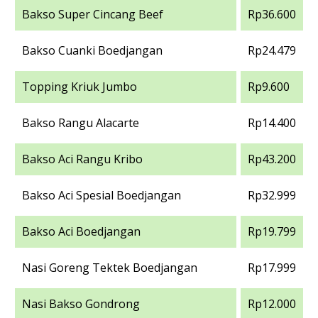
Bakso Super Cincang Beef
Rp36.600
Bakso Cuanki Boedjangan
Rp24.479
Topping Kriuk Jumbo
Rp9.600
Bakso Rangu Alacarte
Rp14.400
Bakso Aci Rangu Kribo
Rp43.200
Bakso Aci Spesial Boedjangan
Rp32.999
Bakso Aci Boedjangan
Rp19.799
Nasi Goreng Tektek Boedjangan
Rp17.999
Nasi Bakso Gondrong
Rp12.000