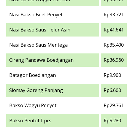
Nasi Bakso Beef Penyet
Rp33.721
Nasi Bakso Saus Telur Asin
Rp41.641
Nasi Bakso Saus Mentega
Rp35.400
Cireng Pandawa Boedjangan
Rp36.960
Batagor Boedjangan
Rp9.900
Siomay Goreng Panjang
Rp6.600
Bakso Wagyu Penyet
Rp29.761
Bakso Pentol 1 pcs
Rp5.280