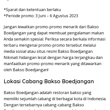
*Syarat dan ketentuan berlaku
*Periode promo: 3 Juni – 6 Agustus 2023
Jangan lewatkan promo-promo menarik dari Bakso
Boedjangan yang dapat membuat pengalaman makan
Anda semakin spesial. Periksa secara berkala informasi
terbaru mengenai promo-promo tersebut melalui
media sosial atau situs resmi Bakso Boedjangan.
Nikmati hidangan lezat dengan harga terjangkau dan
manfaatkan promo-promo menarik yang ditawarkan
oleh Bakso Boedjangan!
Lokasi Cabang Bakso Boedjangan
Bakso Boedjangan adalah restoran bakso yang
memiliki sejumlah cabang di berbagai kota di Indonesia.
Dengan tersebarnya cabang-cabang Bakso