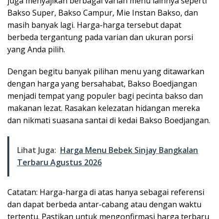
juga menyajikan berbagai varian menu lainnya seperti
Bakso Super, Bakso Campur, Mie Instan Bakso, dan
masih banyak lagi. Harga-harga tersebut dapat
berbeda tergantung pada varian dan ukuran porsi
yang Anda pilih.
Dengan begitu banyak pilihan menu yang ditawarkan
dengan harga yang bersahabat, Bakso Boedjangan
menjadi tempat yang populer bagi pecinta bakso dan
makanan lezat. Rasakan kelezatan hidangan mereka
dan nikmati suasana santai di kedai Bakso Boedjangan.
Lihat Juga:
Harga Menu Bebek Sinjay Bangkalan
Terbaru Agustus 2026
Catatan: Harga-harga di atas hanya sebagai referensi
dan dapat berbeda antar-cabang atau dengan waktu
tertentu. Pastikan untuk mengonfirmasi harga terbaru