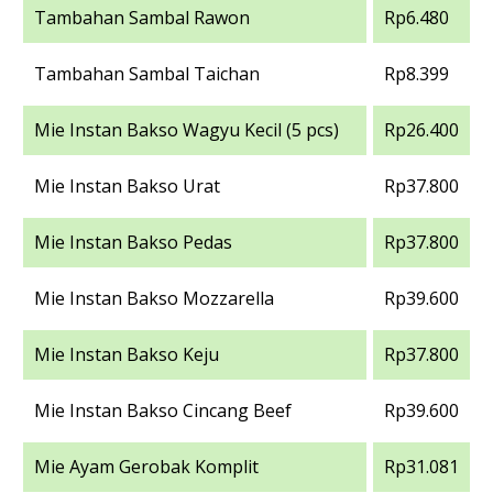
Tambahan Sambal Rawon
Rp6.480
Tambahan Sambal Taichan
Rp8.399
Mie Instan Bakso Wagyu Kecil (5 pcs)
Rp26.400
Mie Instan Bakso Urat
Rp37.800
Mie Instan Bakso Pedas
Rp37.800
Mie Instan Bakso Mozzarella
Rp39.600
Mie Instan Bakso Keju
Rp37.800
Mie Instan Bakso Cincang Beef
Rp39.600
Mie Ayam Gerobak Komplit
Rp31.081