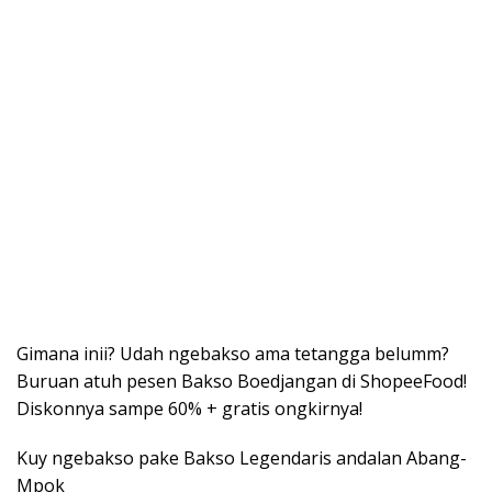
Gimana inii? Udah ngebakso ama tetangga belumm?
Buruan atuh pesen Bakso Boedjangan di ShopeeFood!
Diskonnya sampe 60% + gratis ongkirnya!
Kuy ngebakso pake Bakso Legendaris andalan Abang-
Mpok