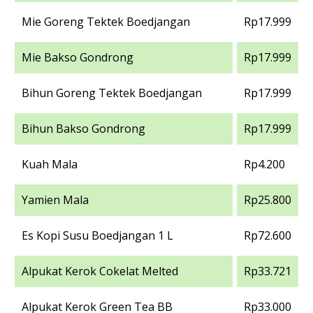
Mie Goreng Tektek Boedjangan
Rp17.999
Mie Bakso Gondrong
Rp17.999
Bihun Goreng Tektek Boedjangan
Rp17.999
Bihun Bakso Gondrong
Rp17.999
Kuah Mala
Rp4.200
Yamien Mala
Rp25.800
Es Kopi Susu Boedjangan 1 L
Rp72.600
Alpukat Kerok Cokelat Melted
Rp33.721
Alpukat Kerok Green Tea BB
Rp33.000