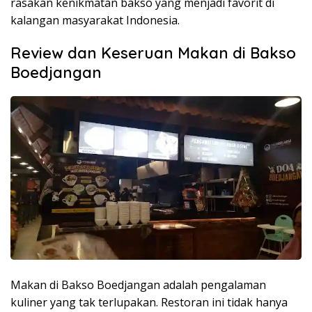
rasakan kenikmatan bakso yang menjadi favorit di
kalangan masyarakat Indonesia.
Review dan Keseruan Makan di Bakso
Boedjangan
Makan di Bakso Boedjangan adalah pengalaman
kuliner yang tak terlupakan. Restoran ini tidak hanya