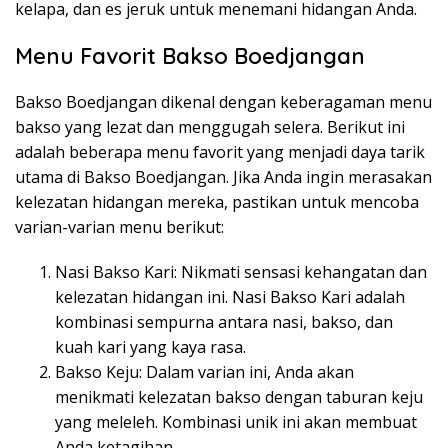
kelapa, dan es jeruk untuk menemani hidangan Anda.
Menu Favorit Bakso Boedjangan
Bakso Boedjangan dikenal dengan keberagaman menu
bakso yang lezat dan menggugah selera. Berikut ini
adalah beberapa menu favorit yang menjadi daya tarik
utama di Bakso Boedjangan. Jika Anda ingin merasakan
kelezatan hidangan mereka, pastikan untuk mencoba
varian-varian menu berikut:
Nasi Bakso Kari: Nikmati sensasi kehangatan dan
kelezatan hidangan ini. Nasi Bakso Kari adalah
kombinasi sempurna antara nasi, bakso, dan
kuah kari yang kaya rasa.
Bakso Keju: Dalam varian ini, Anda akan
menikmati kelezatan bakso dengan taburan keju
yang meleleh. Kombinasi unik ini akan membuat
Anda ketagihan.