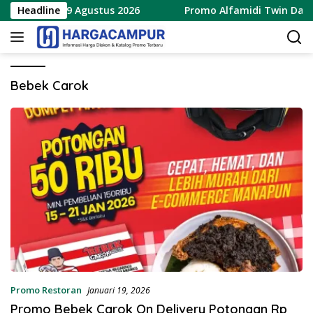
Langsung
rbaru 8 – 9 Agustus 2026
Headline
Promo Alfamidi Twin Date 8.
ke
konten
Bebek Carok
Promo Restoran
Januari 19, 2026
Promo Bebek Carok On Delivery Potongan Rp