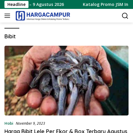
Langsung
 Terbaru 7 – 9 Agustus 2026
Headline
Katalog Promo JSM Indoma
ke
konten
Bibit
Hobi
November 9, 2023
Harga Bibit Lele Per Ekor & Box Terbaru Agustus