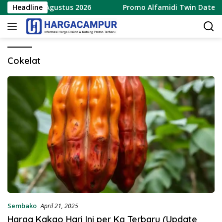
Langsung
ru 8 – 9 Agustus 2026
Headline
Promo Alfamidi Twin Date 8.8 T
ke
konten
Cokelat
Sembako
April 21, 2025
Harga Kakao Hari Ini per Kg Terbaru (Update