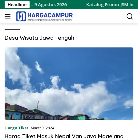
Langsung
t Terbaru 7 – 9 Agustus 2026
Headline
Katalog Promo JSM Indom
ke
konten
Desa Wisata Jawa Tengah
Harga Tiket
Maret 3, 2024
Harga Tiket Masuk Nepal Van Java Magelang