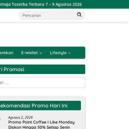
a Toserba Terbaru 7 – 9 Agustus 2026
Promo Lotte Grosi
antikan
E-Wallet
Lifestyle
ri Promosi
k:
ekomendasi Promo Hari Ini
Agustus 2, 2026
Promo Point Coffee I Like Monday
Diskon Hingga 50% Setiap Senin