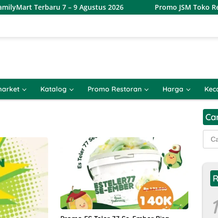
yMart Terbaru 7 – 9 Agustus 2026
Promo JSM Toko Remaj
arket
Katalog
Promo Restoran
Harga
Kec
Ca
Cari
untu
R
1