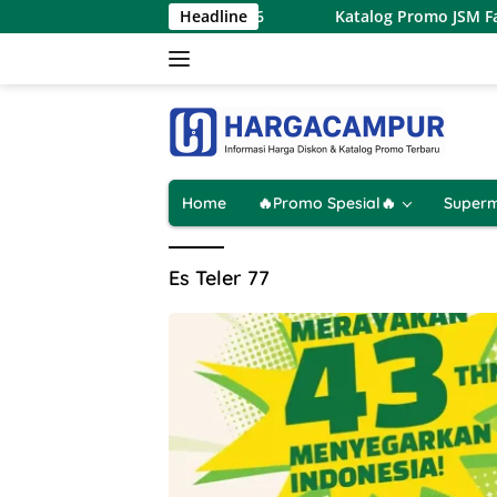
Langsung
ndo Terbaru 7 – 9 Agustus 2026
Headline
Katalog Promo JSM Famil
ke
konten
Home
🔥Promo Spesial🔥
Superm
Es Teler 77