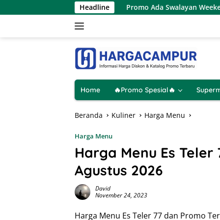
Langsung
8 Agustus 2026
Promo Ada Swalayan Weekend Terbaru 8 –
Headline
ke
konten
Home
🔥Promo Spesial🔥
Superm
Beranda
Kuliner
Harga Menu
Harga Menu
Harga Menu Es Teler
Agustus 2026
David
November 24, 2023
Harga Menu Es Teler 77 dan Promo Terb