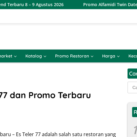
 9 Agustus 2026
Promo Alfamidi Twin Date 8.8 Terbaru 8
arket
Katalog
Promo Restoran
Harga
Kec
Ca
Cari
untu
 77 dan Promo Terbaru
R
1
aru – Es Teler 77 adalah salah satu restoran yang