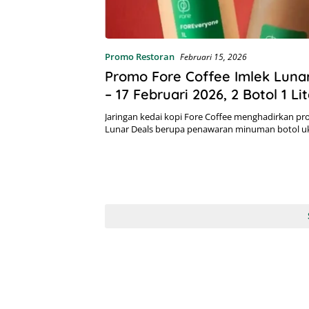
Promo Restoran
Februari 15, 2026
Promo Fore Coffee Imlek Lunar
– 17 Februari 2026, 2 Botol 1 Li
Rp109.000
Jaringan kedai kopi Fore Coffee menghadirkan pr
Lunar Deals berupa penawaran minuman botol 