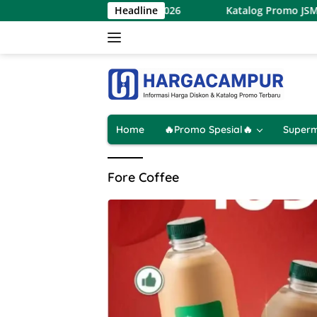
Langsung
aret Terbaru 7 – 9 Agustus 2026
Headline
Katalog Promo JSM Alfa
ke
konten
Home
🔥Promo Spesial🔥
Superm
Fore Coffee