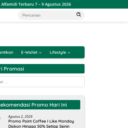
idi Terbaru 7 – 9 Agustus 2026
Promo Toserba Yogya We
antikan
E-Wallet
Lifestyle
ri Promosi
k:
ekomendasi Promo Hari Ini
Agustus 2, 2026
Promo Point Coffee I Like Monday
Diskon Hingga 50% Setiap Senin