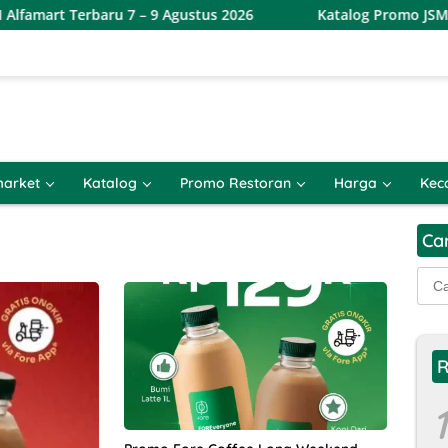
mart Terbaru 7 – 9 Agustus 2026
Katalog Promo JSM Alfam
arket
Katalog
Promo Restoran
Harga
Kec
Ca
Cari
untu
R
1