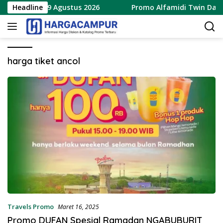
Langsung
rbaru 8 – 9 Agustus 2026
Headline
Promo Alfamidi Twin Date 8.
ke
konten
harga tiket ancol
Travels Promo
Maret 16, 2025
Promo DUFAN Spesial Ramadan NGABUBURIT