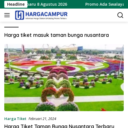
Langsung
ial 8.8 Terbaru 8 Agustus 2026
Headline
Promo Ada Swalayan We
ke
konten
Harga tiket masuk taman bunga nusantara
Harga Tiket
Februari 21, 2024
Harga Tiket Taman Bunga Nusantara Terbaru