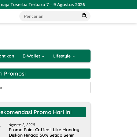
Toserba Terbaru 7 – 9 Agustus 2026
Promo Lotte Grosir 
antikan
E-Wallet
Lifestyle
ri Promosi
k:
ekomendasi Promo Hari Ini
Agustus 2, 2026
Promo Point Coffee I Like Monday
Diskon Hingga 50% Setiap Senin