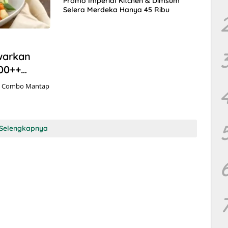
Promo Imperial Kitchen & Dimsum
Selera Merdeka Hanya 45 Ribu
warkan
00++
mo Combo Mantap
Selengkapnya