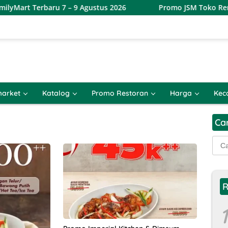
art Terbaru 7 – 9 Agustus 2026
Promo JSM Toko Remaja 
arket
Katalog
Promo Restoran
Harga
Kec
Ca
Cari
untu
R
1