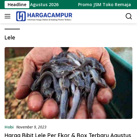
Langsung
rbaru 7 – 9 Agustus 2026
Headline
Promo JSM Toko Remaja Toser
ke
konten
Lele
Hobi
November 9, 2023
Harga Bibit Lele Per Ekor & Box Terbaru Agustus