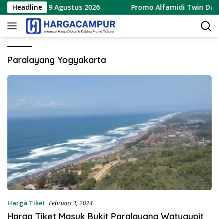
Langsung
erbaru 8 – 9 Agustus 2026
Headline
Promo Alfamidi Twin Date 8
ke
konten
Paralayang Yogyakarta
Harga Tiket
Februari 3, 2024
Harga Tiket Masuk Bukit Paralayang Watugupit