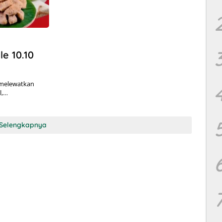
e 10.10
t melewatkan
l,…
Selengkapnya