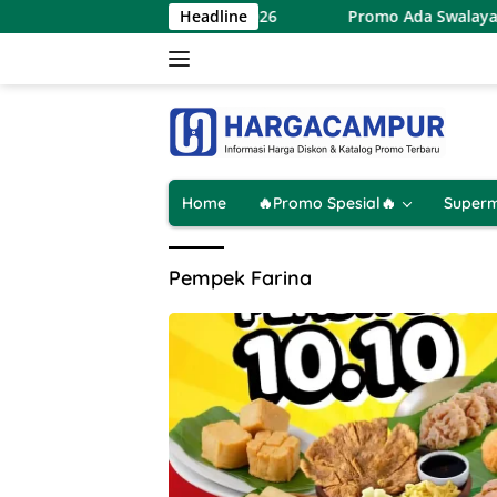
Langsung
sial 8.8 Terbaru 8 Agustus 2026
Headline
Promo Ada Swalayan We
ke
konten
Home
🔥Promo Spesial🔥
Superm
Pempek Farina