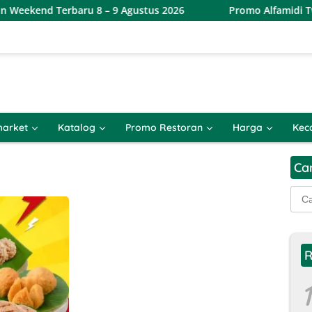
ekend Terbaru 8 – 9 Agustus 2026
Promo Alfamidi Twin 
arket
Katalog
Promo Restoran
Harga
Kec
Ca
Cari
untu
R
1