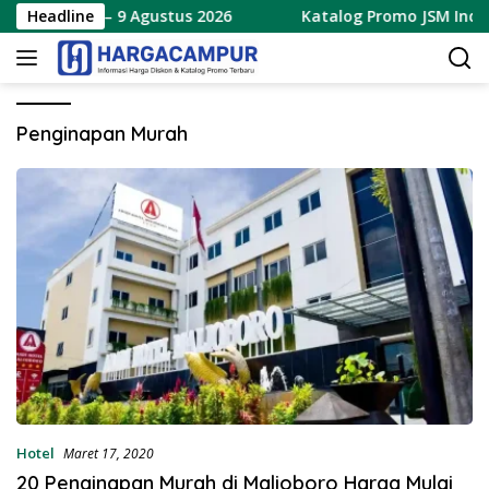
Langsung
 Terbaru 7 – 9 Agustus 2026
Headline
Katalog Promo JSM Indoma
ke
konten
Penginapan Murah
Hotel
Maret 17, 2020
20 Penginapan Murah di Malioboro Harga Mulai