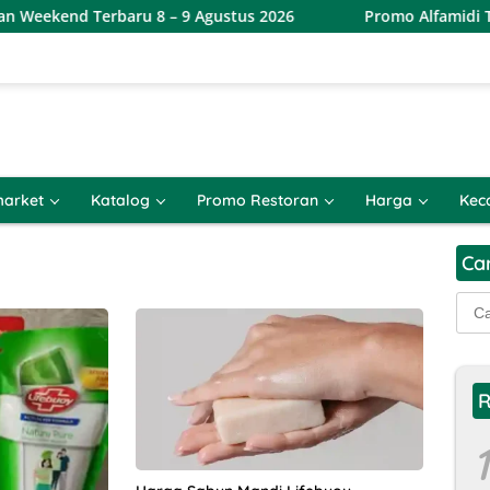
ekend Terbaru 8 – 9 Agustus 2026
Promo Alfamidi Twin 
arket
Katalog
Promo Restoran
Harga
Kec
Ca
Cari
untu
R
1