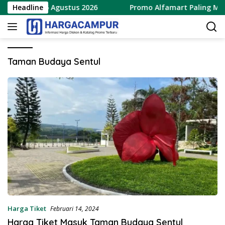
Langsung
baru 8 – 15 Agustus 2026
Headline
Promo Alfamart Paling Murah
ke
konten
Taman Budaya Sentul
Harga Tiket
Februari 14, 2024
Harga Tiket Masuk Taman Budaya Sentul