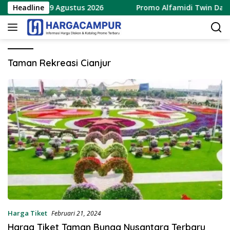
Langsung
erbaru 8 – 9 Agustus 2026
Headline
Promo Alfamidi Twin Date 8
ke
konten
Taman Rekreasi Cianjur
Harga Tiket
Februari 21, 2024
Harga Tiket Taman Bunga Nusantara Terbaru